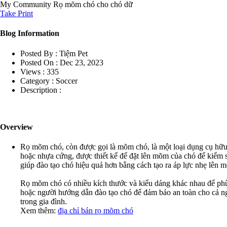
My Community
Rọ mõm chó cho chó dữ
Take Print
Blog Information
Posted By :
Tiệm Pet
Posted On :
Dec 23, 2023
Views :
335
Category :
Soccer
Description :
Overview
Rọ mõm chó, còn được gọi là mõm chó, là một loại dụng cụ hữu 
hoặc nhựa cứng, được thiết kế để đặt lên mõm của chó để kiểm 
giúp đào tạo chó hiệu quả hơn bằng cách tạo ra áp lực nhẹ lên m
Rọ mõm chó có nhiều kích thước và kiểu dáng khác nhau để phù
hoặc người hướng dẫn đào tạo chó để đảm bảo an toàn cho cả ng
trong gia đình.
Xem thêm:
địa chỉ bán rọ mõm chó