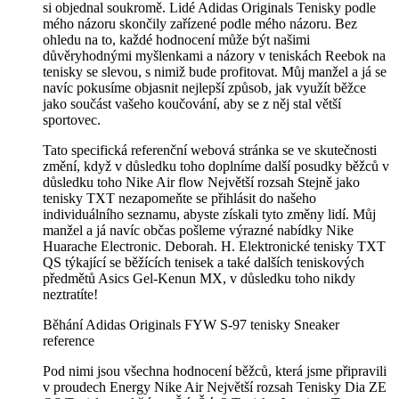
si objednal soukromě. Lidé Adidas Originals Tenisky podle
mého názoru skončily zařízené podle mého názoru. Bez
ohledu na to, každé hodnocení může být našimi
důvěryhodnými myšlenkami a názory v teniskách Reebok na
tenisky se slevou, s nimiž bude profitovat. Můj manžel a já se
navíc pokusíme objasnit nejlepší způsob, jak využít běžce
jako součást vašeho koučování, aby se z něj stal větší
sportovec.
Tato specifická referenční webová stránka se ve skutečnosti
změní, když v důsledku toho doplníme další posudky běžců v
důsledku toho Nike Air flow Největší rozsah Stejně jako
tenisky TXT nezapomeňte se přihlásit do našeho
individuálního seznamu, abyste získali tyto změny lidí. Můj
manžel a já navíc občas pošleme výrazné nabídky Nike
Huarache Electronic. Deborah. H. Elektronické tenisky TXT
QS týkající se běžících tenisek a také dalších teniskových
předmětů Asics Gel-Kenun MX, v důsledku toho nikdy
neztratíte!
Běhání Adidas Originals FYW S-97 tenisky Sneaker
reference
Pod nimi jsou všechna hodnocení běžců, která jsme připravili
v proudech Energy Nike Air Největší rozsah Tenisky Dia ZE