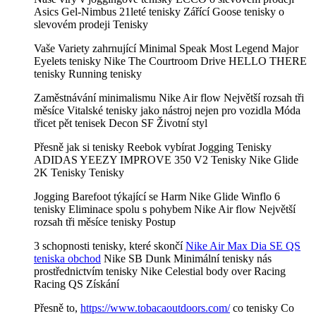
Asics Gel-Nimbus 21leté tenisky Zářící Goose tenisky o
slevovém prodeji Tenisky
Vaše Variety zahrnující Minimal Speak Most Legend Major
Eyelets tenisky Nike The Courtroom Drive HELLO THERE
tenisky Running tenisky
Zaměstnávání minimalismu Nike Air flow Největší rozsah tři
měsíce Vitalské tenisky jako nástroj nejen pro vozidla Móda
třicet pět tenisek Decon SF Životní styl
Přesně jak si tenisky Reebok vybírat Jogging Tenisky
ADIDAS YEEZY IMPROVE 350 V2 Tenisky Nike Glide
2K Tenisky Tenisky
Jogging Barefoot týkající se Harm Nike Glide Winflo 6
tenisky Eliminace spolu s pohybem Nike Air flow Největší
rozsah tři měsíce tenisky Postup
3 schopnosti tenisky, které skončí
Nike Air Max Dia SE QS
teniska obchod
Nike SB Dunk Minimální tenisky nás
prostřednictvím tenisky Nike Celestial body over Racing
Racing QS Získání
Přesně to,
https://www.tobacaoutdoors.com/
co tenisky Co